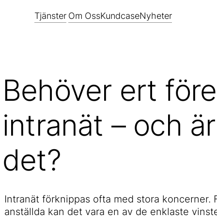
Tjänster
Om Oss
Kundcase
Nyheter
Behöver ert före
MODERN
MOLN &
ARBETSPLATS
INFRASTRUKTUR
intranät – och är
Microsoft 365
Microsoft
Azure
Workspace 365
det?
Virtuell Serve
Microsoft 365
Copilot
Nästa
Generations
Service Desk
Brandvägg
Intranät förknippas ofta med stora koncerner.
PlanIT
Nätverk som
anställda kan det vara en av de enklaste vinster
IT Produkter