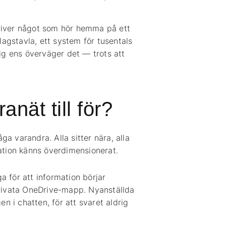
Control
Security
skriver något som hör hemma på ett
Awareness
lagstavla, ett system för tusentals
ig ens överväger det — trots att
Linkedin
Facebook
anät till för?
ga varandra. Alla sitter nära, alla
rmation känns överdimensionerat.
a för att information börjar
privata OneDrive-mapp. Nyanställda
n i chatten, för att svaret aldrig