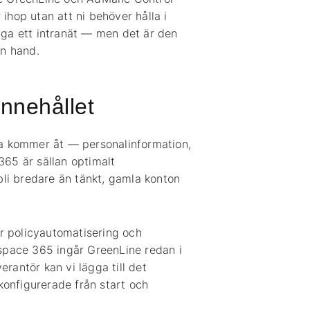
 ihop utan att ni behöver hålla i
bygga ett intranät — men det är den
en hand.
innehållet
riga kommer åt — personalinformation,
 365 är sällan optimalt
bli bredare än tänkt, gamla konton
för policyautomatisering och
kspace 365 ingår GreenLine redan i
erantör kan vi lägga till det
 konfigurerade från start och