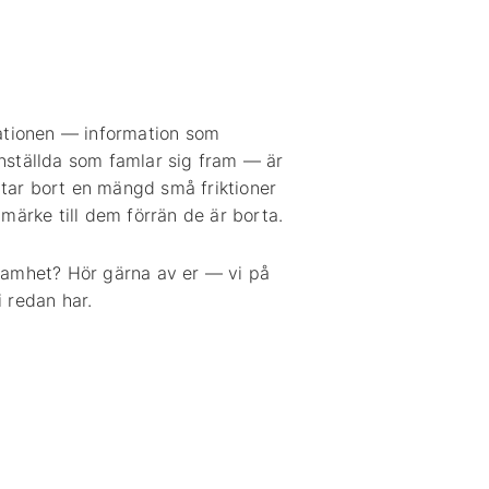
uationen — information som
nställda som famlar sig fram — är
et tar bort en mängd små friktioner
märke till dem förrän de är borta.
rksamhet? Hör gärna av er — vi på
i redan har.