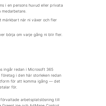
nns i en persons huvud eller privata
a medarbetare.
t märkbart när ni växer och fler
över börja om varje gång ni blir fler.
ns ingår redan i Microsoft 365
 företag i den här storleken redan
attform för att komma igång — det
talar för.
 förvaltade arbetsplatslösning till
ne GreenLine och AdMane Control