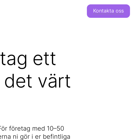
Kontakta oss
tag ett
IT SÄKERHET
MÖTESTEKNIK
 det värt
Backup &
Teams Rooms
Distaster
Bring your own
Recovery
Device i
r
Microsoft 365
mötesrum
Backup
Konferensteknik
Microsoft 365
Greenline
 För företag med 10–50
na ni gör i er befintliga
AdMane