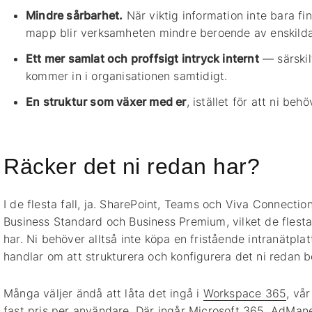
Mindre sårbarhet.
När viktig information inte bara fi
mapp blir verksamheten mindre beroende av enskild
Ett mer samlat och proffsigt intryck internt
— särskil
kommer in i organisationen samtidigt.
En struktur som växer med er
, istället för att ni beh
Räcker det ni redan har?
I de flesta fall, ja. SharePoint, Teams och Viva Connectio
Business Standard och Business Premium, vilket de flesta
har. Ni behöver alltså inte köpa en fristående intranätpl
handlar om att strukturera och konfigurera det ni redan be
Många väljer ändå att låta det ingå i
Workspace 365
, vår
fast pris per användare. Där ingår Microsoft 365, AdMa