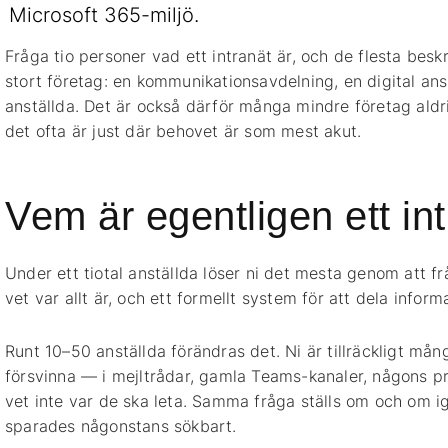
Microsoft 365-miljö.
tjänst
AdMane
Fråga tio personer vad ett intranät är, och de flesta be
Operate
stort företag: en kommunikationsavdelning, en digital ans
anställda. Det är också därför många mindre företag aldr
det ofta är just där behovet är som mest akut.
Har du frågor?
hej@admane.se
Vem är egentligen ett intr
Under ett tiotal anställda löser ni det mesta genom att frå
vet var allt är, och ett formellt system för att dela info
Runt 10–50 anställda förändras det. Ni är tillräckligt mång
försvinna — i mejltrådar, gamla Teams-kanaler, någons 
vet inte var de ska leta. Samma fråga ställs om och om ige
sparades någonstans sökbart.