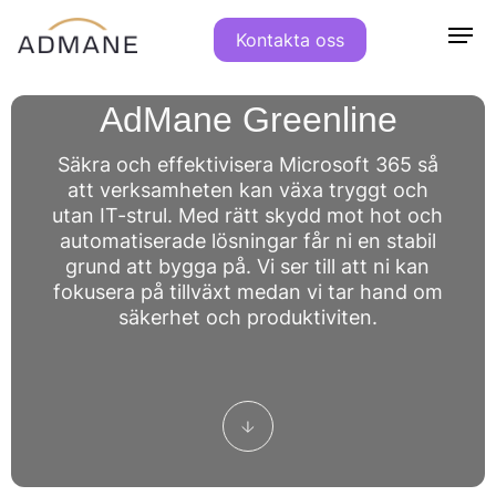
Kontakta oss
AdMane Greenline
Tjänster
Modern
Modern
Moln &
IT
Mötesteknik
Säkra och effektivisera Microsoft 365 så
Arbetsplats
Arbetsplats
Har du frågor?
Infrastruktur
Har du frågor?
Säkerhet
Har du frågor?
Har du frågor?
att verksamheten kan växa tryggt och
Teams
hej@admane.se
hej@admane.se
hej@admane.se
hej@admane.se
utan IT-strul. Med rätt skydd mot hot och
Om
Sociala Medier
Sociala Medier
Sociala Medier
Rooms
Sociala Medier
Microsoft
Microsoft
Backup &
automatiserade lösningar får ni en stabil
Bring
Oss
Moln &
365
Azure
Distaster
grund att bygga på. Vi ser till att ni kan
your own
Workspace
Virtuell
Recovery
fokusera på tillväxt medan vi tar hand om
Infrastruktur
Device i
365
Server
Microsoft
säkerhet och produktiviten.
mötesrum
Microsoft
Nästa
365
Kundcase
Konferensteknik
365
Generations
Backup
IT
Copilot
Brandvägg
Microsoft
Säkerhet
Service
Nätverk
365
Nyheter
Desk
som
Greenline
PlanIT
tjänst
AdMane
Mötesteknik
IT
AdMane
Control