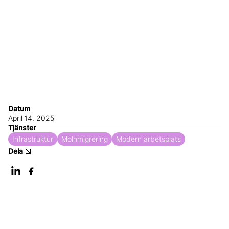
Åsö är Sveriges ledande grossist inom choklad, konditori
och desserttillverkning. Sedan 1969 har de försett
professionella konditorer och hemmabagare med
kvalitetsprodukter från världens främsta varumärken. Med
ett brett sortiment och ett starkt fokus på utveckling är
Åsö en drivande kraft i branschen.
Datum
April 14, 2025
Tjänster
Infrastruktur
Molnmigrering
Modern arbetsplats
Dela