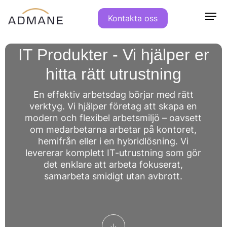
Kontakta oss
IT Produkter - Vi hjälper er
Tjänster
Modern
Modern
Moln &
IT
Mötesteknik
hitta rätt utrustning
Arbetsplats
Arbetsplats
Har du frågor?
Infrastruktur
Har du frågor?
Säkerhet
Har du frågor?
Har du frågor?
Teams
hej@admane.se
hej@admane.se
hej@admane.se
hej@admane.se
En effektiv arbetsdag börjar med rätt
Om
Sociala Medier
Sociala Medier
Sociala Medier
Rooms
Sociala Medier
verktyg. Vi hjälper företag att skapa en
Microsoft
Microsoft
Backup &
Bring
modern och flexibel arbetsmiljö – oavsett
Oss
Moln &
365
Azure
Distaster
your own
om medarbetarna arbetar på kontoret,
Workspace
Virtuell
Recovery
Infrastruktur
Device i
hemifrån eller i en hybridlösning. Vi
365
Server
Microsoft
mötesrum
levererar komplett IT-utrustning som gör
Microsoft
Nästa
365
Kundcase
Konferensteknik
det enklare att arbeta fokuserat,
365
Generations
Backup
IT
samarbeta smidigt utan avbrott.
Copilot
Brandvägg
Microsoft
Säkerhet
Service
Nätverk
365
Nyheter
Desk
som
Greenline
PlanIT
tjänst
AdMane
Mötesteknik
IT
AdMane
Control