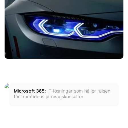
Microsoft 365
:
IT-lösningar som håller rälsen
för framtidens järnvägskonsulter