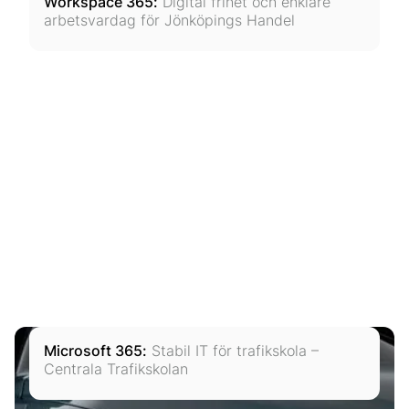
Workspace 365
:
Digital frihet och enklare
arbetsvardag för Jönköpings Handel
Microsoft 365
:
Stabil IT för trafikskola –
Centrala Trafikskolan