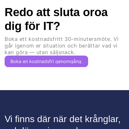
Redo att sluta oroa
dig för IT?
Boka ett kostnadsfritt 30-minutersmöte. Vi
går igenom er situation och berättar vad vi
kan göra — utan säljsnack.
Boka en kostnadsfri genomgång.
Vi finns där när det krånglar,