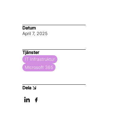
Datum
April 7, 2025
Ut
Tjänster
kr
IT Infrastruktur
Microsoft 365
Jönkö
tillvä
Dela
för a
Lös
AdMan