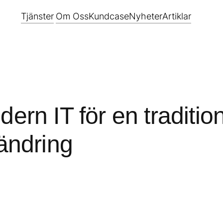
Tjänster
Om Oss
Kundcase
Nyheter
Artiklar
MODERN
MOLN &
ARBETSPLATS
INFRASTRUKTUR
ern IT för en tradition
Microsoft 365
Microsoft Azur
ändring
Workspace 365
Virtuell Server
Microsoft 365
Nästa
Copilot
Generations
Brandvägg
Service Desk
Nätverk som
PlanIT
tjänst
IT Produkter