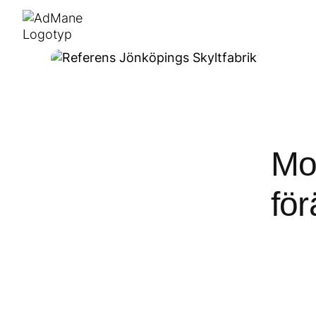
Mod
för