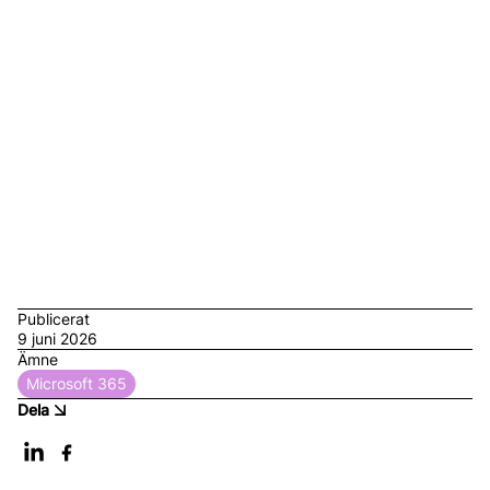
På Admane går vi gärna igenom er nuvarande
licensuppsättning, tittar på om en uppgradering till
Business Premium är rätt väg för er och ser till att ni har
rätt licenser till rätt pris inför den 1 juli. Hör av er, så hjälper
vi er att hitta upplägget som passar just er verksamhet
bäst.
Publicerat
9 juni 2026
Ämne
Microsoft 365
Dela