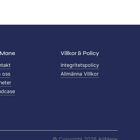
Mane
Villkor & Policy
ntakt
Integritetspolicy
 oss
Allmänna Villkor
heter
ndcase
© Copyright 2026 AdMane