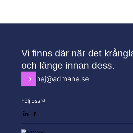
Vi finns där när det krångl
och länge innan dess.
hej@admane.se
Följ oss