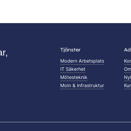
Tjänster
Ad
ar,
Modern Arbetsplats
Ko
IT Säkerhet
Om
Mötesteknik
Ny
Moln & Infrastruktur
Ku