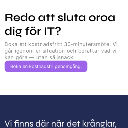
Redo att sluta oroa
dig för IT?
Boka ett kostnadsfritt 30-minutersmöte. Vi
går igenom er situation och berättar vad vi
kan göra — utan säljsnack.
Boka en kostnadsfri genomgång.
Vi finns där när det krånglar,