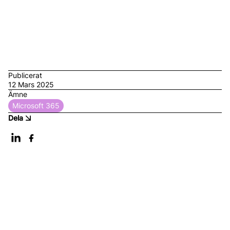
lösningen just för ert bolag.
Publicerat
12 Mars 2025
Ämne
Microsoft 365
Dela