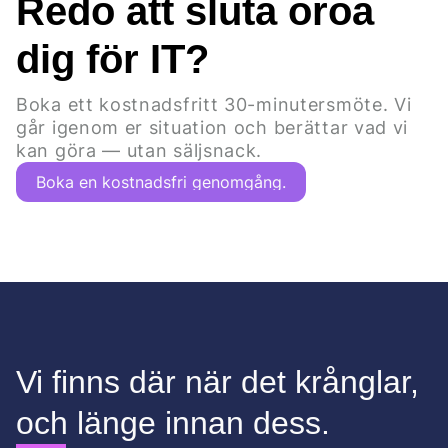
Redo att sluta oroa
dig för IT?
Boka ett kostnadsfritt 30-minutersmöte. Vi
går igenom er situation och berättar vad vi
kan göra — utan säljsnack.
Boka en kostnadsfri genomgång.
Vi finns där när det krånglar,
och länge innan dess.